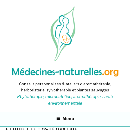
Aller
au
contenu
principal
Conseils personnalisés & ateliers d'aromathérapie,
herboristerie, sylvothérapie et plantes sauvages
Phytothérapie, micronutrition, aromathérapie, santé
environnementale
Menu
ÉTIQUETTE :
OSTÉOPATHIE