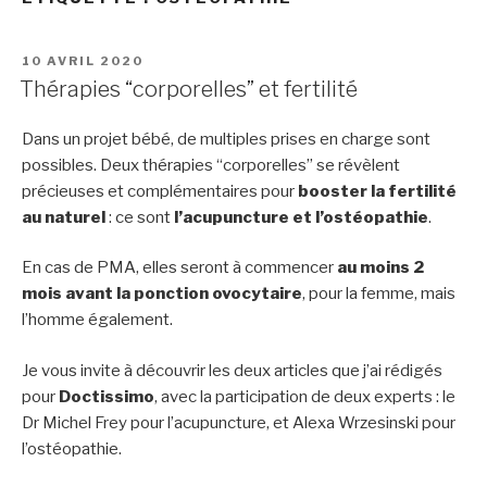
PUBLIÉ
10 AVRIL 2020
LE
Thérapies “corporelles” et fertilité
Dans un projet bébé, de multiples prises en charge sont
possibles. Deux thérapies “corporelles” se révèlent
précieuses et complémentaires pour
booster la fertilité
au naturel
: ce sont
l’acupuncture et l’ostéopathie
.
En cas de PMA, elles seront à commencer
au moins 2
mois avant la ponction ovocytaire
, pour la femme, mais
l’homme également.
Je vous invite à découvrir les deux articles que j’ai rédigés
pour
Doctissimo
, avec la participation de deux experts : le
Dr Michel Frey pour l’acupuncture, et Alexa Wrzesinski pour
l’ostéopathie.